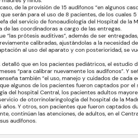
e madres y niños.
caso, de la provisión de 15 audífonos “en algunos caso
, que serán para el uso de 8 pacientes, de los cuales 5
jefa del servicio de fonoaudiología del Hospital de la M
a de las coordinadoras a cargo de las entregas.
ue “las prótesis auditivas”, además de ser entregadas
previamente calibradas, ajustándolas a la necesidad d
ptación al uso del aparato y con posterioridad, se vu
, detalló que en los pacientes pediátricos, el estudio
 meses “para calibrar nuevamente los audífonos”. Y se
s enseña también “el uso, manejo y cuidados de cada e
ue algunos de los pacientes fueron captados por el s
gía del hospital Central, los pacientes adultos mayore
ervicio de otorrinolaringología del hospital de la Madr
 años. Y otros, son pacientes que fueron captados du
nte, continúan las atenciones, de adultos, en el Centra
 sus audífonos.