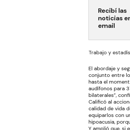
Recibí las
noticias e
email
Trabajo y estadís
El abordaje y se
conjunto entre lo
hasta el momento,
audífonos para 3
bilaterales”, conf
Calificó al acci
calidad de vida d
equiparlos con un
hipoacusia, porqu
Y amplió que, si 