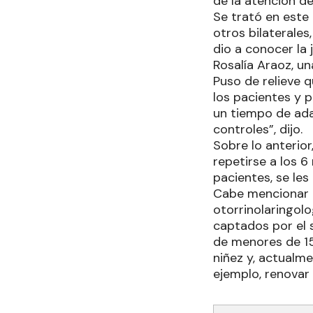
de la atención d
Se trató en este 
otros bilaterales
dio a conocer la 
Rosalía Araoz, un
Puso de relieve q
los pacientes y 
un tiempo de ada
controles”, dijo.
Sobre lo anterior
repetirse a los 6
pacientes, se le
Cabe mencionar q
otorrinolaringolo
captados por el s
de menores de 15
niñez y, actualme
ejemplo, renovar