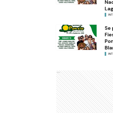
Nac
Lag
INT
Se 
Fie
Po
Bla
INT
Ads