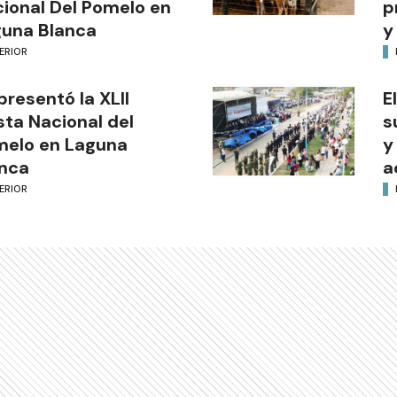
ional Del Pomelo en
p
una Blanca
y
ERIOR
presentó la XLII
E
sta Nacional del
s
melo en Laguna
y
nca
a
ERIOR