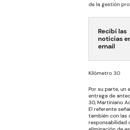
de la gestión prov
Recibí las
noticias e
email
Kilómetro 30
Por su parte, un 
entrega de anteo
30, Martiniano A
El referente señ
también con las 
responsabilidad d
eliminación de es