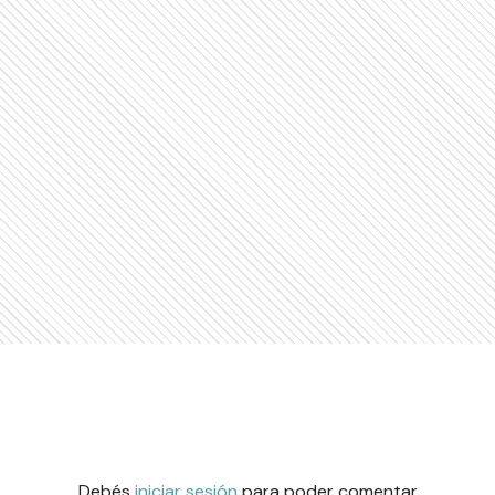
Debés
iniciar sesión
para poder comentar