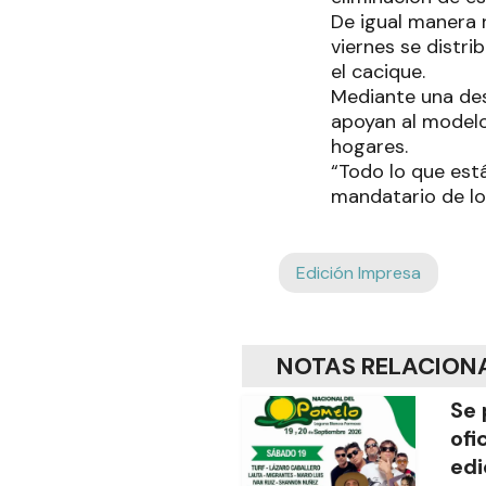
De igual manera r
viernes se distri
el cacique.
Mediante una dest
apoyan al modelo
hogares.
“Todo lo que est
mandatario de los
Edición Impresa
NOTAS RELACION
Se 
ofi
edi