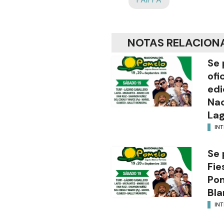
NOTAS RELACION
Se 
ofi
edi
Nac
Lag
INT
Se 
Fie
Po
Bla
INT