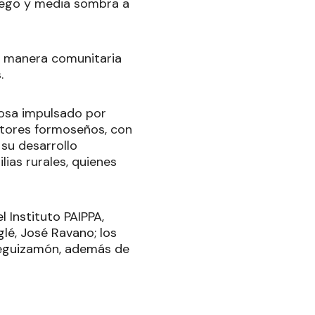
riego y media sombra a
e manera comunitaria
.
osa impulsado por
ctores formoseños, con
 su desarrollo
ias rurales, quienes
 Instituto PAIPPA,
lé, José Ravano; los
Leguizamón, además de