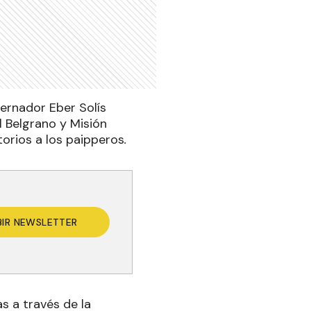
ernador Eber Solís
l Belgrano y Misión
orios a los paipperos
.
BIR NEWSLETTER
s a través de la