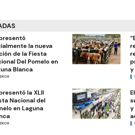
ADAS
presentó
“
cialmente la nueva
r
ción de la Fiesta
r
ional Del Pomelo en
p
una Blanca
y
ERIOR
presentó la XLII
E
sta Nacional del
s
melo en Laguna
y
nca
a
ERIOR