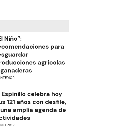
El Niño”:
ecomendaciones para
esguardar
roducciones agrícolas
 ganaderas
INTERIOR
l Espinillo celebra hoy
us 121 años con desfile,
 una amplia agenda de
ctividades
INTERIOR