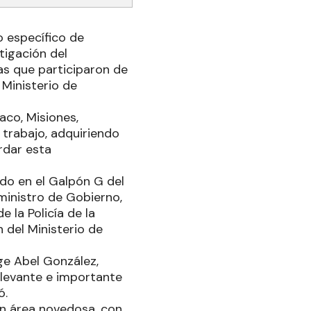
o específico de
tigación del
as que participaron de
 Ministerio de
aco, Misiones,
 trabajo, adquiriendo
rdar esta
ado en el Galpón G del
ministro de Gobierno,
 la Policía de la
n del Ministerio de
rge Abel González,
relevante e importante
ó.
un área novedosa, con