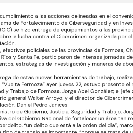
 cumplimiento a las acciones delineadas en el conveni
rama de Fortalecimiento de Ciberseguridad y en Inves
CIC) se hizo entrega de equipamientos a las provinci
obre la lucha contra el Cibercrimen, organizada por el
Nación.
 efectivos policiales de las provincias de Formosa, Ch
 Ríos y Santa Fe, participaron de intensas jornadas de
ntos, estrategias de investigación y maneras de abo
trega de estas nuevas herramientas de trabajo, realiz
“Vuelta Fermoza” ayer jueves 22, estuvo presente el 
ad y Trabajo de Formosa, Jorge Abel González; el jefe de
rio general Walter Arroyo; y el director de Cibercrime
ación, Daniel Pedro Janices.
inistro de Gobierno, Justicia, Seguridad y Trabajo, Jo
tiva del Gobierno Nacional de fortalecer un área tan 
berdelito, “un delito que está a la orden del día”, marc
 tipo de trabajo es importante, “porque se trata de 