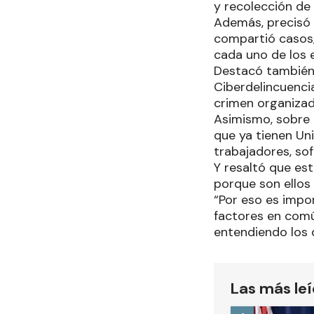
y recolección de 
Además, precisó q
compartió casos,
cada uno de los 
Destacó también l
Ciberdelincuencia
crimen organizad
Asimismo, sobre 
que ya tienen Un
trabajadores, sof
Y resaltó que es
porque son ellos 
“Por eso es impo
factores en común
entendiendo los d
Las más le