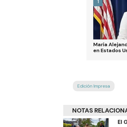
1
María Alejand
en Estados U
Edición Impresa
NOTAS RELACION
El 