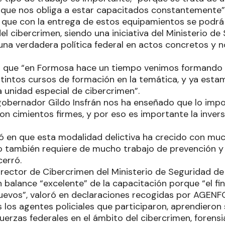
, que nos obliga a estar capacitados constantemente”
 que con la entrega de estos equipamientos se podrá 
el cibercrimen, siendo una iniciativa del Ministerio de
na verdadera política federal en actos concretos y no
 que “en Formosa hace un tiempo venimos formando a
tintos cursos de formación en la temática, y ya estam
a unidad especial de cibercrimen”.
gobernador Gildo Insfrán nos ha enseñado que lo impo
on cimientos firmes, y por eso es importante la inver
tió en que esta modalidad delictiva ha crecido con mu
o también requiere de mucho trabajo de prevención y 
cerró.
director de Cibercrimen del Ministerio de Seguridad de
n balance “excelente” de la capacitación porque “el fi
uevos”, valoró en declaraciones recogidas por AGENF
 los agentes policiales que participaron, aprendieron
uerzas federales en el ámbito del cibercrimen, forensia