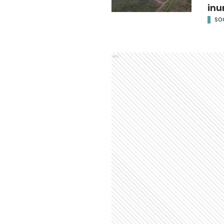
inu
SO
Ads