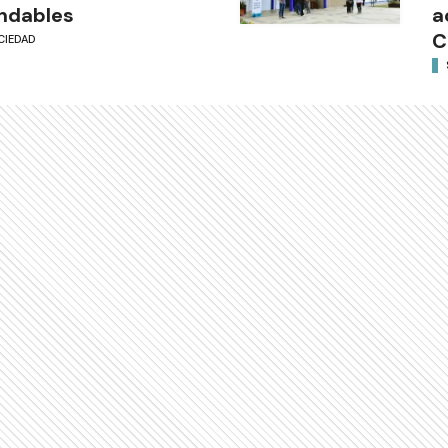
ndables
a
C
CIEDAD