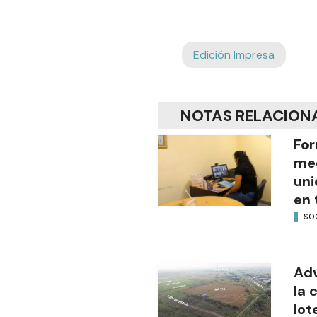
Edición Impresa
NOTAS RELACION
For
med
uni
en 
SO
Adv
la 
lot