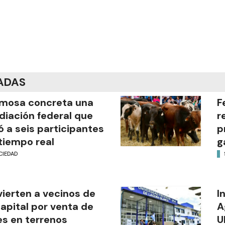
ADAS
mosa concreta una
F
iación federal que
r
ó a seis participantes
p
tiempo real
g
CIEDAD
ierten a vecinos de
I
capital por venta de
A
es en terrenos
U