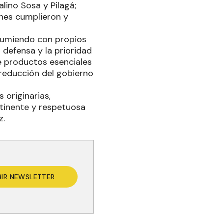
lino Sosa y Pilagá;
nes cumplieron y
asumiendo con propios
 defensa y la prioridad
e productos esenciales
 reducción del gobierno
originarias,
rtinente y respetuosa
z.
BIR NEWSLETTER