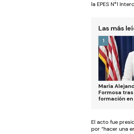
la EPES N°1 Inter
Las más le
1
María Alejan
Formosa tras 
formación en
El acto fue presi
por “hacer una e