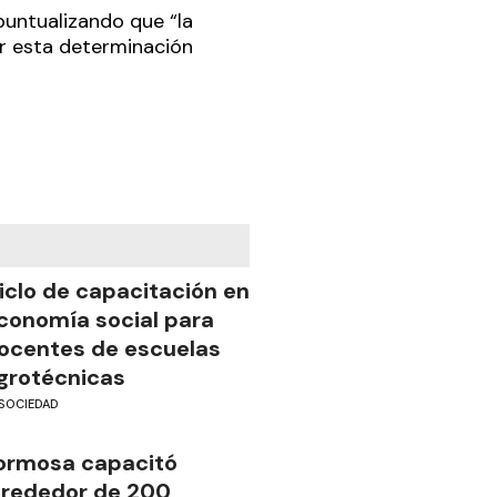
 puntualizando que “la
ar esta determinación
iclo de capacitación en
conomía social para
ocentes de escuelas
grotécnicas
SOCIEDAD
ormosa capacitó
lrededor de 200