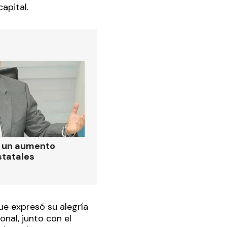
capital.
ó un aumento
statales
que expresó su alegría
nal, junto con el