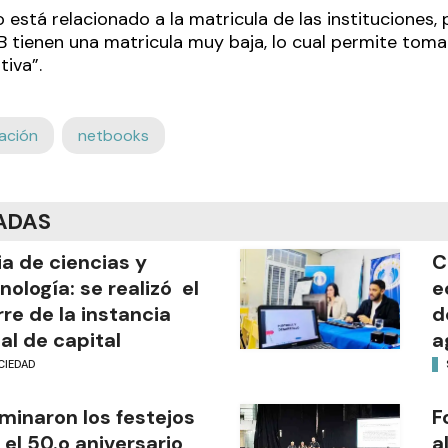
 está relacionado a la matricula de las instituciones,
IB tienen una matricula muy baja, lo cual permite tom
tiva”.
ación
netbooks
ADAS
ia de ciencias y
C
nología: se realizó el
e
rre de la instancia
d
al de capital
a
CIEDAD
minaron los festejos
F
 el 50.o aniversario
a