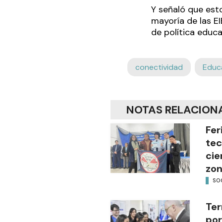
Y señaló que esto
mayoría de las E
de política educa
conectividad
Educ
NOTAS RELACION
Fer
tec
cie
zon
SO
Ter
por