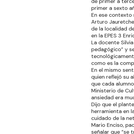
de primer a terce
primer a sexto añ
En ese contexto 
Arturo Jauretche 
de la localidad d
en la EPES 3 Enri
La docente Silvia
pedagógico” y se
tecnológicamente
como es la comp
En el mismo senti
quien reflejó su 
que cada alumno 
Ministerio de Cul
ansiedad era muc
Dijo que el plan
herramienta en las
cuidado de la ne
Mario Enciso, pad
señalar que “se 