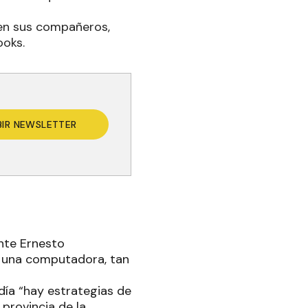
 en sus compañeros,
ooks.
BIR NEWSLETTER
ente Ernesto
o una computadora, tan
día “hay estrategias de
provincia de la