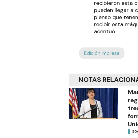
recibieron esta 
pueden llegar a c
pienso que tenem
recibir esta máq
acentuó.
Edición Impresa
NOTAS RELACION
Mar
reg
tre
for
Uni
SO