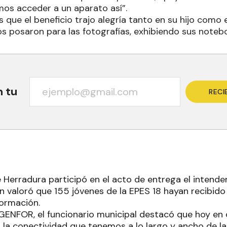
os acceder a un aparato así”.
ue el beneficio trajo alegría tanto en su hijo como
os posaron para las fotografías, exhibiendo sus noteb
n tu
RECI
e Herradura participó en el acto de entrega el intend
en valoró que 155 jóvenes de la EPES 18 hayan recibid
formación.
GENFOR, el funcionario municipal destacó que hoy en 
 la conectividad que tenemos a lo largo y ancho de la 