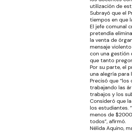
utilización de es
Subrayó que el P
tiempos en que l
El jefe comunal c
pretendía elimin
la venta de órga
mensaje violento
con una gestión q
que tanto prego
Por su parte, el 
una alegría para 
Precisó que “los
trabajando las á
trabajos y los su
Consideró que la
los estudiantes.
menos de $200000
todos”, afirmó.
Nélida Aquino, m