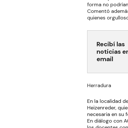
forma no podríam
Comentó además q
quienes orgullos
Recibí las
noticias e
email
Herradura
En la localidad d
Heizenreder, qui
necesaria en su 
En diálogo con A
los docentes con