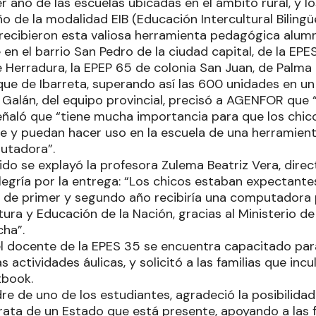
r año de las escuelas ubicadas en el ámbito rural, y l
o de la modalidad EIB (Educación Intercultural Bilingüe
recibieron esta valiosa herramienta pedagógica alum
en el barrio San Pedro de la ciudad capital, de la EPE
e Herradura, la EPEP 65 de colonia San Juan, de Palma
que de Ibarreta, superando así las 600 unidades en un 
 Galán, del equipo provincial, precisó a AGENFOR que 
ñaló que “tiene mucha importancia para que los chic
 y puedan hacer uso en la escuela de una herramien
utadora”.
do se explayó la profesora Zulema Beatriz Vera, direc
alegría por la entrega: “Los chicos estaban expectante
de primer y segundo año recibiría una computadora p
tura y Educación de la Nación, gracias al Ministerio de 
ha”.
tel docente de la EPES 35 se encuentra capacitado par
 actividades áulicas, y solicitó a las familias que incu
tbook.
re de uno de los estudiantes, agradeció la posibilidad
trata de un Estado que está presente, apoyando a las 