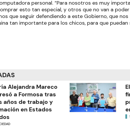
computadora personal. “Para nosotros es muy importa
omprar esto tan especial, y otros que no van a poder 
os que seguir defendiendo a este Gobierno, que nos d
uina tan importante para los chicos, para que puedan 
ADAS
ía Alejandra Mareco
E
resó a Formosa tras
f
s años de trabajo y
p
mación en Estados
e
dos
CIEDAD