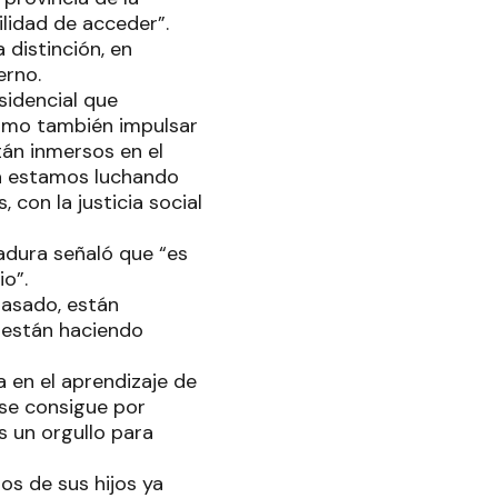
ilidad de acceder”.
 distinción, en
erno.
sidencial que
 como también impulsar
tán inmersos en el
cá estamos luchando
con la justicia social
radura señaló que “es
io”.
pasado, están
 están haciendo
 en el aprendizaje de
 se consigue por
s un orgullo para
os de sus hijos ya