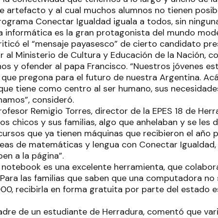
te artefacto y al cual muchos alumnos no tienen posib
rograma Conectar Igualdad iguala a todos, sin ninguna
a informática es la gran protagonista del mundo mod
riticó el “mensaje payasesco” de cierto candidato pre
ar al Ministerio de Cultura y Educación de la Nación,
nos y ofender al papa Francisco. “Nuestros jóvenes es
 que pregona para el futuro de nuestra Argentina. A
ue tiene como centro al ser humano, sus necesidades, 
namos”, consideró.
profesor Remigio Torres, director de la EPES 18 de Her
los chicos y sus familias, algo que anhelaban y se les d
 cursos que ya tienen máquinas que recibieron el año 
reas de matemáticas y lengua con Conectar Igualdad,
ben a la página”.
 notebook es una excelente herramienta, que colabora
 “Para las familias que saben que una computadora no
, recibirla en forma gratuita por parte del estado e
adre de un estudiante de Herradura, comentó que vari