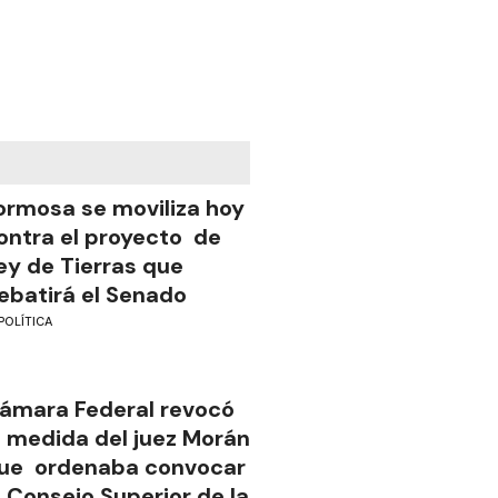
ormosa se moviliza hoy
ontra el proyecto de
ey de Tierras que
ebatirá el Senado
POLÍTICA
ámara Federal revocó
a medida del juez Morán
ue ordenaba convocar
l Consejo Superior de la