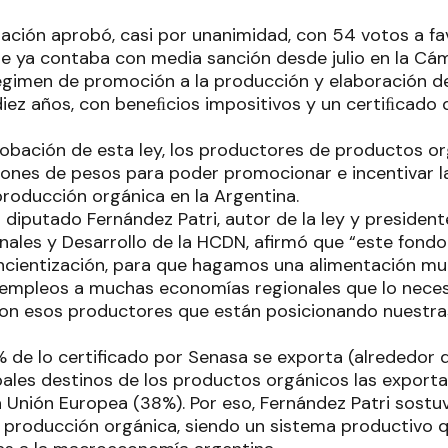
Nación aprobó, casi por unanimidad, con 54 votos a fa
e ya contaba con media sanción desde julio en la Cám
égimen de promoción a la producción y elaboración 
iez años, con beneﬁcios impositivos y un certiﬁcado d
probación de esta ley, los productores de productos o
lones de pesos para poder promocionar e incentivar l
producción orgánica en la Argentina.
l diputado Fernández Patri, autor de la ley y presiden
ales y Desarrollo de la HCDN, afirmó que “este fondo
cientización, para que hagamos una alimentación mu
empleos a muchas economías regionales que lo neces
on esos productores que están posicionando nuestra
% de lo certificado por Senasa se exporta (alrededor 
ipales destinos de los productos orgánicos las export
a Unión Europea (38%). Por eso, Fernández Patri sostu
a producción orgánica, siendo un sistema productivo 