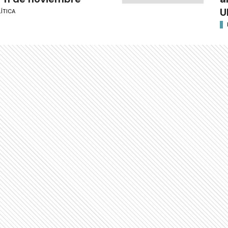
U
ÍTICA