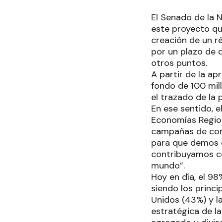
El Senado de la 
este proyecto qu
creación de un r
por un plazo de d
otros puntos.
A partir de la a
fondo de 100 mil
el trazado de la 
En ese sentido, e
Economías Region
campañas de con
para que demos 
contribuyamos c
mundo”.
Hoy en día, el 98
siendo los princ
Unidos (43%) y l
estratégica de l