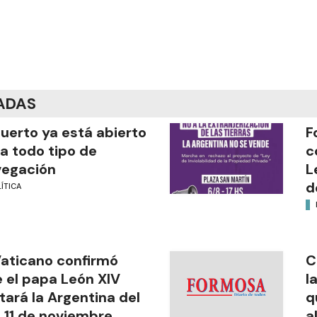
ADAS
puerto ya está abierto
F
a todo tipo de
c
vegación
L
d
ÍTICA
Vaticano confirmó
C
 el papa León XIV
l
itará la Argentina del
q
l 11 de noviembre
a