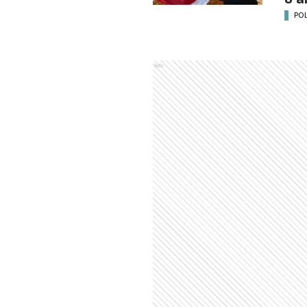
POL
Ads