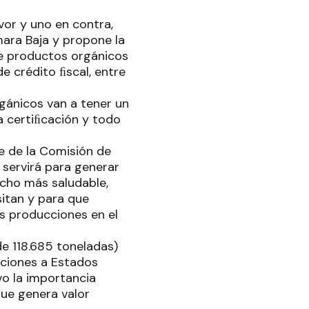
vor y uno en contra,
ara Baja y propone la
de productos orgánicos
e crédito ﬁscal, entre
rgánicos van a tener un
a certiﬁcación y todo
te de la Comisión de
 servirá para generar
cho más saludable,
itan y para que
s producciones en el
de 118.685 toneladas)
aciones a Estados
vo la importancia
que genera valor