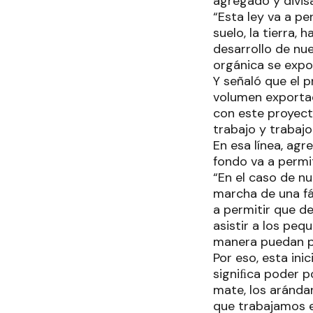
agregado y divis
“Esta ley va a p
suelo, la tierra,
desarrollo de nu
orgánica se expo
Y señaló que el 
volumen exportad
con este proyect
trabajo y trabajo
En esa línea, agr
fondo va a permit
“En el caso de nu
marcha de una fá
a permitir que d
asistir a los pe
manera puedan pr
Por eso, esta ini
signiﬁca poder po
mate, los arándan
que trabajamos e