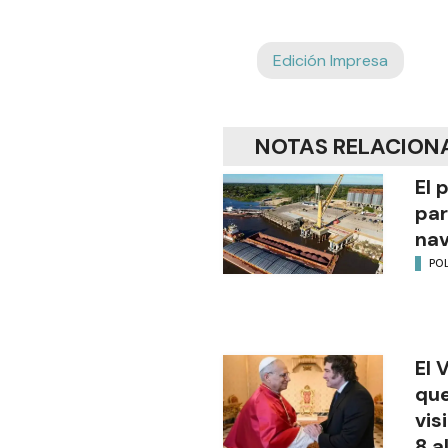
Edición Impresa
NOTAS RELACION
El 
par
na
POL
El 
que
vis
8 a