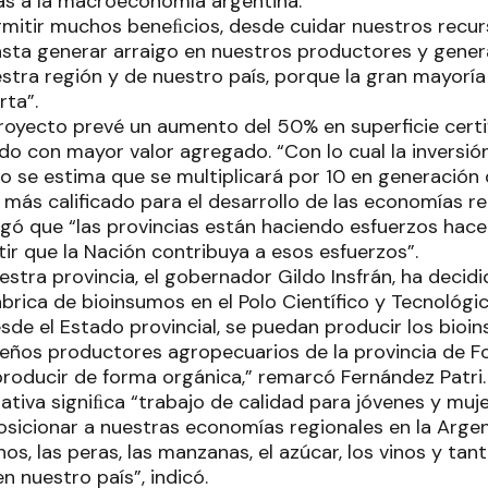
as a la macroeconomía argentina.
ermitir muchos beneﬁcios, desde cuidar nuestros recur
 hasta generar arraigo en nuestros productores y genera
estra región y de nuestro país, porque la gran mayoría
rta”.
proyecto prevé un aumento del 50% en superficie cert
o con mayor valor agregado. “Con lo cual la inversión
o se estima que se multiplicará por 10 en generación 
 más calificado para el desarrollo de las economías re
egó que “las provincias están haciendo esfuerzos hace
ir que la Nación contribuya a esos esfuerzos”.
estra provincia, el gobernador Gildo Insfrán, ha decid
brica de bioinsumos en el Polo Científico y Tecnológi
esde el Estado provincial, se puedan producir los bioi
queños productores agropecuarios de la provincia de 
oducir de forma orgánica,” remarcó Fernández Patri.
ciativa signiﬁca “trabajo de calidad para jóvenes y mu
sicionar a nuestras economías regionales en la Argenti
os, las peras, las manzanas, el azúcar, los vinos y ta
n nuestro país”, indicó.