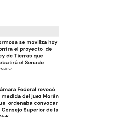
ormosa se moviliza hoy
ontra el proyecto de
ey de Tierras que
ebatirá el Senado
POLÍTICA
ámara Federal revocó
a medida del juez Morán
ue ordenaba convocar
l Consejo Superior de la
NaF