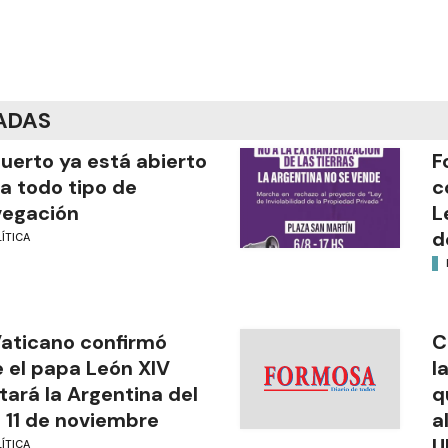
ADAS
puerto ya está abierto
F
a todo tipo de
c
vegación
L
d
ÍTICA
Vaticano confirmó
C
 el papa León XIV
l
itará la Argentina del
q
l 11 de noviembre
a
U
ÍTICA