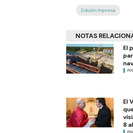
Edición Impresa
NOTAS RELACION
El 
par
na
POL
El 
que
vis
8 a
POL