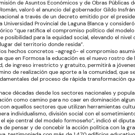
comisión de Asuntos Económicos y de Obras Públicas de
 Román, valoró el anuncio del gobernador Gildo Insfrán
acional a través de un decreto emitido por el presid
la Universidad Provincial de Laguna Blanca y consideró
órico “que ratifica el compromiso político del model
e posibilidad para la equidad social, elevando el nivel
lugar del territorio donde resida”.
 los hechos concretos -agregó- el compromiso asumi
a que en Formosa la educación es el nuevo rostro de la
, de ingreso irrestricto y gratuito, permitirá a jóven
amino de realización que aporte a la comunidad, que se
damentales del proceso de rápida transformación qu
hace décadas desde los sectores nacionales y popula
cación como camino para no caer en dominación algu
con aquellos sectores que utilizan herramientas cultu
a individualismo, división social con el sometimiento
el eje central del modelo formoseño”, indicó el diput
de pensar y de concebir la acción política con la gran
iva, testimoniada con más de 1.470 edificios educativ