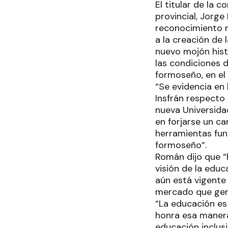
El titular de la 
provincial, Jorge
reconocimiento n
a la creación de 
nuevo mojón hist
las condiciones d
formoseño, en el 
“Se evidencia en
Insfrán respecto 
nueva Universidad
en forjarse un c
herramientas fun
formoseño”.
Román dijo que “
visión de la edu
aún está vigente 
mercado que gener
“La educación es 
honra esa manera 
educación inclus