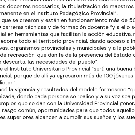
os docentes necesarios, la titularización de maestros
manente en el Instituto Pedagógico Provincial”.
que se crearon y están en funcionamiento más de 50
 carreras técnicas y de formación docente “y a ello se
ial en herramientas que facilitan la acción educativa,
recorre todo el territorio provincial, dando acceso a I
vas, organismos provinciales y municipales y a la pob
 de recreación, que dan fe de la presencia del Estado
e descarta, las necesidades del pueblo”.
el Instituto Universitario Provincial “será una buena 
incial, porque de allí ya egresaron más de 100 jóvenes
dictan”.
acó la vigencia y resultados del modelo formoseño “q
zada, donde cada persona se realice y a su vez sea pa
emplos que se dan con la Universidad Provincial gener
o rasgo común, oportunidades para que todos aquell
les superiores alcancen a cumplir sus sueños y los su