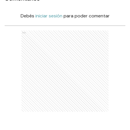
Debés
iniciar sesión
para poder comentar
Ads