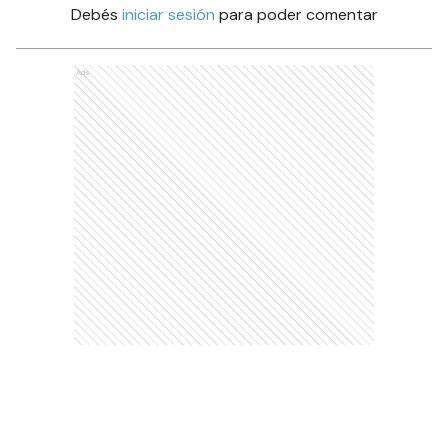
Debés
iniciar sesión
para poder comentar
Ads