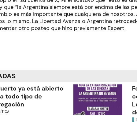
pio en su cuenta de X, Milei sostuvo que “esto es una
 y que “la Argentina siempre está por encima de las p
ambio es más importante que cualquiera de nosotros.
s lo mismo. La Libertad Avanza o Argentina retrocede”
omentar otro posteo que hizo previamente Espert.
ADAS
puerto ya está abierto
F
a todo tipo de
c
vegación
L
d
ÍTICA