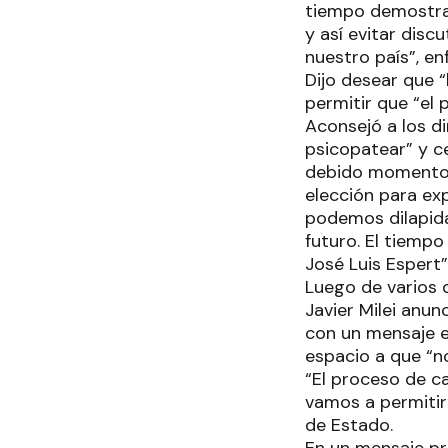
tiempo demostrar
y así evitar dis
nuestro país”, en
Dijo desear que 
permitir que “el
Aconsejó a los d
psicopatear” y c
debido momento 
elección para ex
podemos dilapida
futuro. El tiemp
José Luis Espert”
Luego de varios d
Javier Milei anu
con un mensaje en
espacio a que “n
“El proceso de c
vamos a permitir
de Estado.