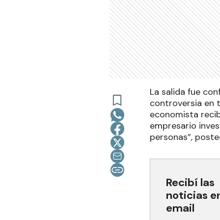
La salida fue co
controversia en t
economista recib
empresario inves
personas”, posteó
Recibí las
noticias e
email