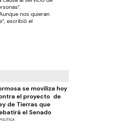
 causa al servicio de
ersonas”.
 Aunque nos quieran
, escribió el
ormosa se moviliza hoy
ontra el proyecto de
ey de Tierras que
ebatirá el Senado
POLÍTICA