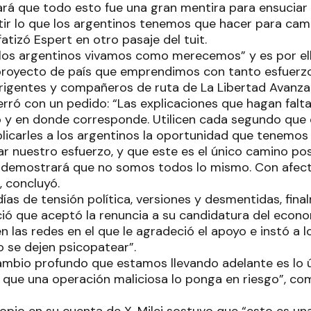
á que todo esto fue una gran mentira para ensuciar 
cutir lo que los argentinos tenemos que hacer para ca
fatizó Espert en otro pasaje del tuit.
“los argentinos vivamos como merecemos” y es por el
 proyecto de país que emprendimos con tanto esfuerz
irigentes y compañeros de ruta de La Libertad Avanza
erró con un pedido: “Las explicaciones que hagan falt
y en donde corresponde. Utilicen cada segundo que 
plicarles a los argentinos la oportunidad que tenemos
r nuestro esfuerzo, y que este es el único camino pos
o demostrará que no somos todos lo mismo. Con afec
, concluyó.
ías de tensión política, versiones y desmentidas, fina
nció que aceptó la renuncia a su candidatura del econ
 las redes en el que le agradeció el apoyo e instó a l
o se dejen psicopatear”.
ambio profundo que estamos llevando adelante es lo 
 que una operación maliciosa lo ponga en riesgo”, co