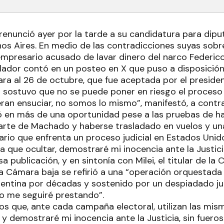
renunció ayer por la tarde a su candidatura para dipu
os Aires. En medio de las contradicciones suyas sobre
mpresario acusado de lavar dinero del narco Federic
slador contó en un posteo en X que puso a disposición
ra al 26 de octubre, que fue aceptada por el president
 sostuvo que no se puede poner en riesgo el proceso e
ran ensuciar, no somos lo mismo”, manifestó, a contr
có en más de una oportunidad pese a las pruebas de ha
arte de Machado y haberse trasladado en vuelos y u
ario que enfrenta un proceso judicial en Estados Unid
 que ocultar, demostraré mi inocencia ante la Justicia
a publicación, y en sintonía con Milei, el titular de la
a Cámara baja se refirió a una “operación orquestada
gentina por décadas y sostenido por un despiadado ju
no me seguiré prestando”.
los que, ante cada campaña electoral, utilizan las mi
y demostraré mi inocencia ante la Justicia, sin fueros n