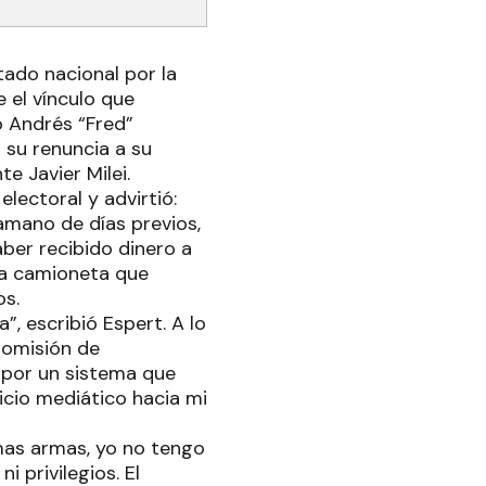
tado nacional por la
 el vínculo que
o Andrés “Fred”
 su renuncia a su
e Javier Milei.
lectoral y advirtió:
amano de días previos,
ber recibido dinero a
na camioneta que
os.
”, escribió Espert. A lo
 Comisión de
 por un sistema que
icio mediático hacia mi
smas armas, yo no tengo
i privilegios. El