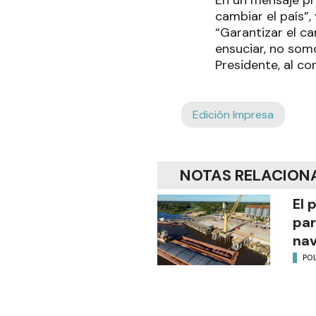
En un mensaje pro
cambiar el país”,
“Garantizar el c
ensuciar, no somo
Presidente, al c
Edición Impresa
NOTAS RELACION
El 
par
na
POL