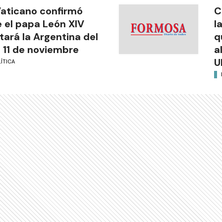
Vaticano confirmó
C
 el papa León XIV
l
itará la Argentina del
q
l 11 de noviembre
a
U
ÍTICA