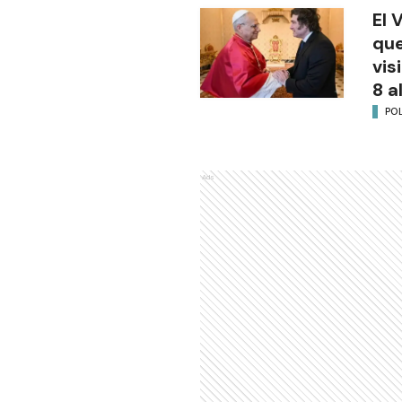
El 
que
vis
8 a
POL
Ads