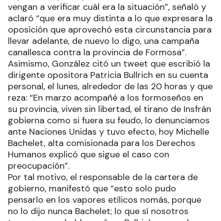
presidente del Comité Argentino para la
Prevención de la Tortura y al secretario de
Derechos Humanos de la Nación, es decir,
siempre hubo una actitud proactiva por parte de
la provincia para que todos estos organismos
vengan a verificar cuál era la situación”, señaló y
aclaró “que era muy distinta a lo que expresara la
oposición que aprovechó esta circunstancia para
llevar adelante, de nuevo lo digo, una campaña
canallesca contra la provincia de Formosa”.
Asimismo, González citó un tweet que escribió la
dirigente opositora Patricia Bullrich en su cuenta
personal, el lunes, alrededor de las 20 horas y que
reza: “En marzo acompañé a los formoseños en
su provincia, viven sin libertad, el tirano de Insfrán
gobierna como si fuera su feudo, lo denunciamos
ante Naciones Unidas y tuvo efecto, hoy Michelle
Bachelet, alta comisionada para los Derechos
Humanos explicó que sigue el caso con