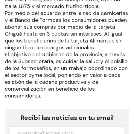
Los puntos de venta son las sucursales de la red
de carnicerías Los Nenecos, ubicados en
Fotheringham 1.598, Deán Funes 358, avenida
Gutnisky 3.164, avenida Cánepa 2.026, avenida
Italia 1.675 y el mercado frutihortícola.
Por medio del acuerdo entre la red de carnicerías
y el Banco de Formosa los consumidores pueden
abonar sus compras por medio de la tarjeta
Chigüé hasta en 3 cuotas sin intereses. Al igual
que los beneficiarios de la tarjeta Alimentar, sin
ningún tipo de recargos adicionales.
El objetivo del Gobierno de la provincia, a través
de la Subsecretaría, es cuidar la salud y el bolsillo
de los formoseños, en un trabajo coordinado con
el sector pyme local, poniendo en valor a cada
eslabón de la cadena productiva y de
comercialización en beneficio de los
consumidores.