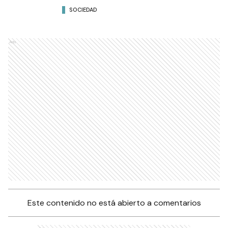
prevenir la enfermedad
conocida como síndrome
mano-ano-boca
SOCIEDAD
Ads