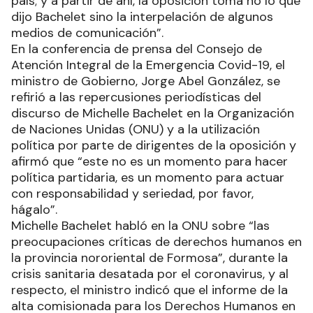
Humanos en la ONU “tuvo por un lado una
traducción un poco pobre por parte de quienes
lo hicieron, y por el otro, una altísima carga de
mirada sesgada e interpretación que no tiene,
por parte de la prensa hegemónica de nuestro
país; y a partir de ahí, la oposición toma no lo que
dijo Bachelet sino la interpelación de algunos
medios de comunicación”.
En la conferencia de prensa del Consejo de
Atención Integral de la Emergencia Covid-19, el
ministro de Gobierno, Jorge Abel González, se
refirió a las repercusiones periodísticas del
discurso de Michelle Bachelet en la Organización
de Naciones Unidas (ONU) y a la utilización
política por parte de dirigentes de la oposición y
afirmó que “este no es un momento para hacer
política partidaria, es un momento para actuar
con responsabilidad y seriedad, por favor,
hágalo”.
Michelle Bachelet habló en la ONU sobre “las