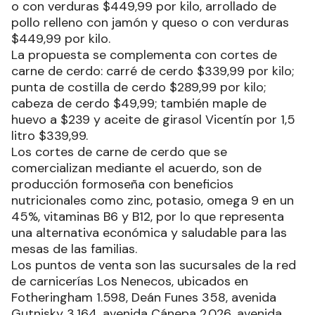
Se incorpora además el pollo a $164,99 por kilo;
milanesas de carne, pollo y cerdo a $399,99 por
kilo; arrollados de matambre con jamón y queso
o con verduras $449,99 por kilo, arrollado de
pollo relleno con jamón y queso o con verduras
$449,99 por kilo.
La propuesta se complementa con cortes de
carne de cerdo: carré de cerdo $339,99 por kilo;
punta de costilla de cerdo $289,99 por kilo;
cabeza de cerdo $49,99; también maple de
huevo a $239 y aceite de girasol Vicentín por 1,5
litro $339,99.
Los cortes de carne de cerdo que se
comercializan mediante el acuerdo, son de
producción formoseña con beneficios
nutricionales como zinc, potasio, omega 9 en un
45%, vitaminas B6 y B12, por lo que representa
una alternativa económica y saludable para las
mesas de las familias.