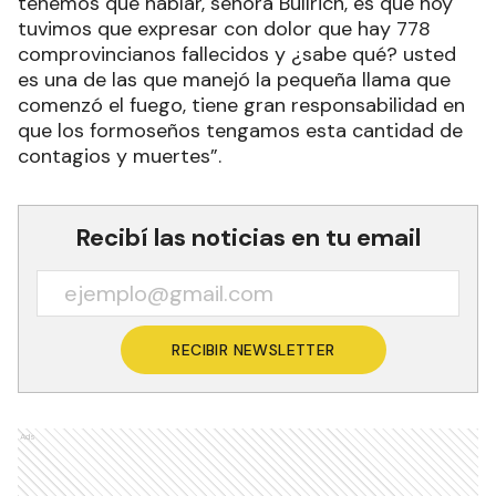
preocupación”.
Por tal motivo, el responsable de la cartera de
gobierno, manifestó que “esto solo pudo
pensarlo en los vapores etílicos nomás, porque
no lo dijo nunca Bachelet; lo que sí nosotros
tenemos que hablar, señora Bullrich, es que hoy
tuvimos que expresar con dolor que hay 778
comprovincianos fallecidos y ¿sabe qué? usted
es una de las que manejó la pequeña llama que
comenzó el fuego, tiene gran responsabilidad en
que los formoseños tengamos esta cantidad de
contagios y muertes”.
Recibí las noticias en tu email
RECIBIR NEWSLETTER