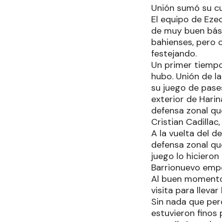
Unión sumó su cu
El equipo de Eze
de muy buen básq
bahienses, pero 
festejando.
Un primer tiempo
hubo. Unión de l
su juego de pases
exterior de Hari
defensa zonal que
Cristian Cadillac,
A la vuelta del d
defensa zonal qu
juego lo hicieron
Barrionuevo empe
Al buen momento 
visita para lleva
Sin nada que per
estuvieron finos 