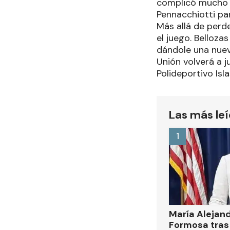
complicó mucho a
Pennacchiotti par
Más allá de perd
el juego. Belloza
dándole una nueva
Unión volverá a j
Polideportivo Isla
Las más le
1
María Alejan
Formosa tras 