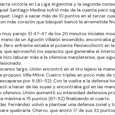
arta victoría en La Liga Argentina y la segunda conse
quiel Santiago Medina sufrió más de la cuenta pero s
uet. Llegó a sacar más de 10 puntos en el tercer cua
con más corazón que básquet bancó la arremetida fin
 muy parejo. El 47-47 de los 20 minutos iniciales mos
a mano de un Agustín Villalón encendido, encontraba 
. Pero enfrente estaba el potente Pennacchiotti en la 
na, que aprovechó los espacios que generaba el inter
 hizo laburar más a la ofensiva marplatense, que sigue
 lesionado.
escanso largo, Unión encontró en el tiro lejano la man
e propuso Villa Mitre. Cuatro triples en poco más de
 escaparse por 9 (61-52). Con la vuelta a la defensa 
zó a hacer de las suyas y encontraba gol en las ma
ofensivo, Unión aumentó su intensidad defensiva pro
r la máxima a 15 puntos (67-52) finalizando el cuarto.
der, Fernández volvió a plantear una defensa zonal y 
para quebrarla. Chervo, que anotó 17 de sus 32 puntos 