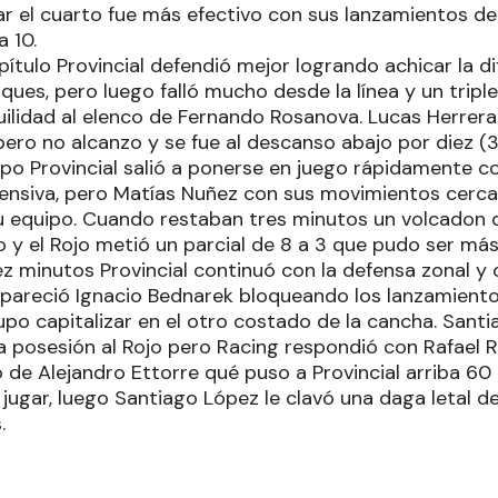
ar el cuarto fue más efectivo con sus lanzamientos de
a 10.
ítulo Provincial defendió mejor logrando achicar la dif
ues, pero luego falló mucho desde la línea y un triple
uilidad al elenco de Fernando Rosanova. Lucas Herrera
 pero no alcanzo y se fue al descanso abajo por diez (3
mpo Provincial salió a ponerse en juego rápidamente c
fensiva, pero Matías Nuñez con sus movimientos cerc
su equipo. Cuando restaban tres minutos un volcadon 
o y el Rojo metió un parcial de 8 a 3 que pudo ser más
iez minutos Provincial continuó con la defensa zonal y
apareció Ignacio Bednarek bloqueando los lanzamiento
supo capitalizar en el otro costado de la cancha. San
na posesión al Rojo pero Racing respondió con Rafael 
 de Alejandro Ettorre qué puso a Provincial arriba 6
 jugar, luego Santiago López le clavó una daga letal 
.