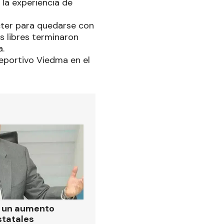
la experiencia de
cter para quedarse con
os libres terminaron
a.
Deportivo Viedma en el
ó un aumento
statales