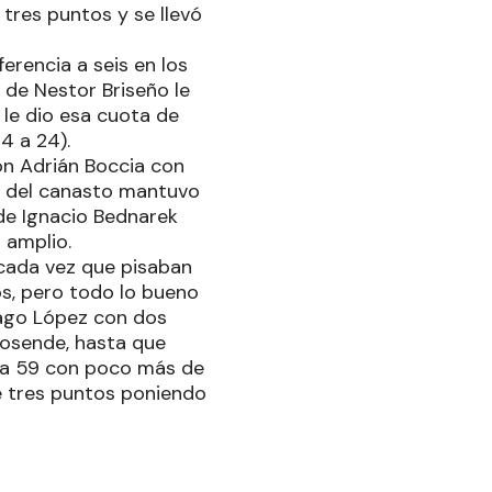
 tres puntos y se llevó
erencia a seis en los
 de Nestor Briseño le
 le dio esa cuota de
4 a 24).
on Adrián Boccia con
a del canasto mantuvo
de Ignacio Bednarek
 amplio.
 cada vez que pisaban
s, pero todo lo bueno
tiago López con dos
Rosende, hasta que
0 a 59 con poco más de
de tres puntos poniendo