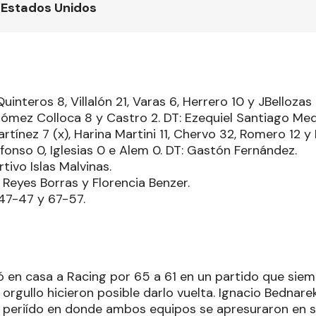
 Estados Unidos
interos 8, Villalón 21, Varas 6, Herrero 10 y JBellozas 7
Gómez Colloca 8 y Castro 2. DT: Ezequiel Santiago Med
Martínez 7 (x), Harina Martini 11, Chervo 32, Romero 12 y 
lfonso 0, Iglesias 0 e Alem 0. DT: Gastón Fernández.
tivo Islas Malvinas.
 Reyes Borras y Florencia Benzer.
 47-47 y 67-57.
ó en casa a Racing por 65 a 61 en un partido que siem
 orgullo hicieron posible darlo vuelta. Ignacio Bednarek 
 periído en donde ambos equipos se apresuraron en s