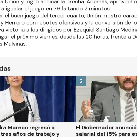
 Unión y logró achicar la brecha. Además, aprovechó 
a igualar el juego en 79 faltando 2 minutos.
er el buen juego del tercer cuarto, Unión mostró cará
s y Herrero con rebotes ofensivos y la conversión de l
 victoria a los dirigidos por Ezequiel Santiago Medin
ugar el próximo viernes, desde las 20 horas, frente a 
s Malvinas.
ídas
2
dra Mareco regresó a
El Gobernador anunci
tres años de trabajo y
salarial del 15% para e