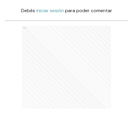
Debés
iniciar sesión
para poder comentar
Ads