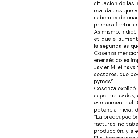
situación de las
realidad es que v
sabemos de cuán
primera factura d
Asimismo, indicó 
es que el aumento
la segunda es qu
Cosenza mencionó
energético es im
Javier Milei haya
sectores, que podr
pymes”.
Cosenza explicó q
supermercados, c
eso aumenta el 1
potencia inicial,
“La preocupación
facturas, no sab
producción, y a 