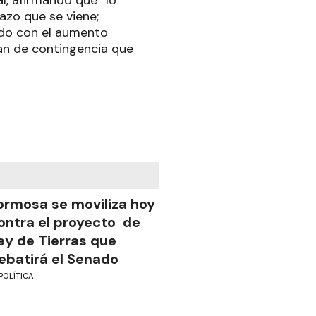
al, afirmando que “lo
azo que se viene;
rdo con el aumento
lan de contingencia que
ormosa se moviliza hoy
ontra el proyecto de
ey de Tierras que
ebatirá el Senado
POLÍTICA