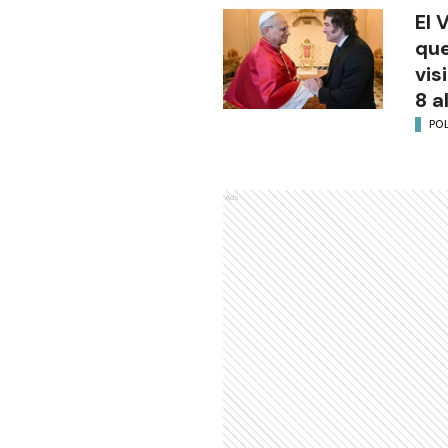
El 
que
vis
8 a
POL
Ads