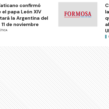
Vaticano confirmó
C
 el papa León XIV
l
itará la Argentina del
q
l 11 de noviembre
a
U
ÍTICA