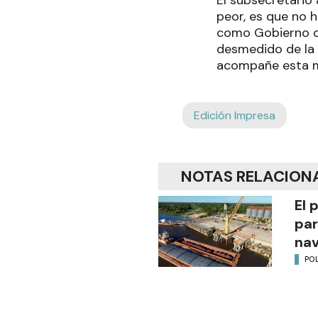
El subsecretario 
peor, es que no 
como Gobierno d
desmedido de la 
acompañe esta me
Edición Impresa
NOTAS RELACION
El 
par
na
POL