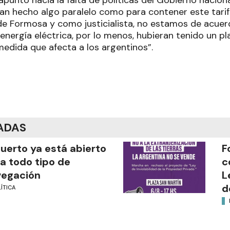
apuntó hacia la falta de políticas del Gobierno nacion
han hecho algo paralelo como para contener este tarif
e Formosa y como justicialista, no estamos de acue
energía eléctrica, por lo menos, hubieran tenido un p
dida que afecta a los argentinos”.
ADAS
puerto ya está abierto
F
a todo tipo de
c
vegación
L
d
ÍTICA