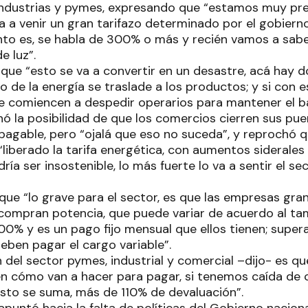
 industrias y pymes, expresando que “estamos muy p
a a venir un gran tarifazo determinado por el gobiern
to es, se habla de 300% o más y recién vamos a sab
e luz”.
que “esto se va a convertir en un desastre, acá hay do
 de la energía se traslade a los productos; y si con 
e comiencen a despedir operarios para mantener el b
 la posibilidad de que los comercios cierren sus puer
pagable, pero “ojalá que eso no suceda”, y reprochó q
 “liberado la tarifa energética, con aumentos siderales
ía ser insostenible, lo más fuerte lo va a sentir el sec
ue “lo grave para el sector, es que las empresas gran
ompran potencia, que puede variar de acuerdo al tam
00% y es un pago fijo mensual que ellos tienen; super
 deben pagar el cargo variable”.
 del sector pymes, industrial y comercial –dijo- es q
en cómo van a hacer para pagar, si tenemos caída de
esto se suma, más de 110% de devaluación”.