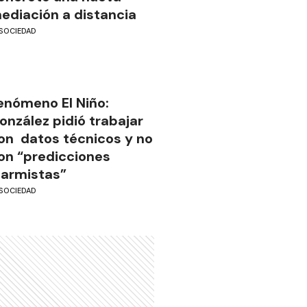
ediación a distancia
SOCIEDAD
enómeno El Niño:
onzález pidió trabajar
on datos técnicos y no
on “predicciones
larmistas”
SOCIEDAD