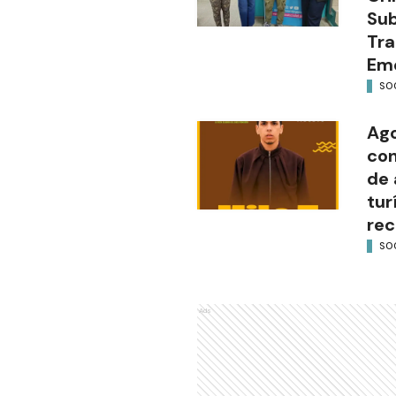
Sub
Tra
Em
SO
Ago
con
de 
tur
rec
SO
Ads