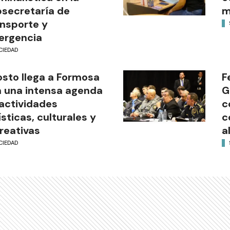
secretaría de
m
nsporte y
ergencia
CIEDAD
sto llega a Formosa
F
 una intensa agenda
G
actividades
c
ísticas, culturales y
c
reativas
a
CIEDAD