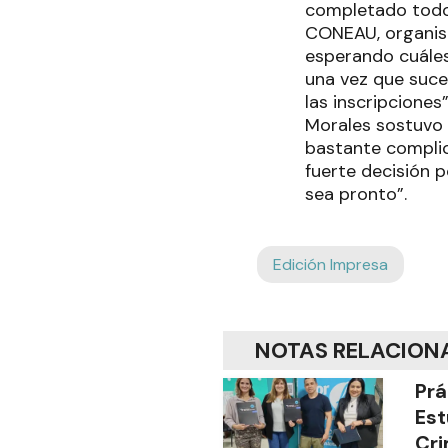
completado todos
CONEAU, organism
esperando cuáles
una vez que suce
las inscripciones”
Morales sostuvo 
bastante complic
fuerte decisión 
sea pronto”.
Edición Impresa
NOTAS RELACION
Prá
Est
Cri