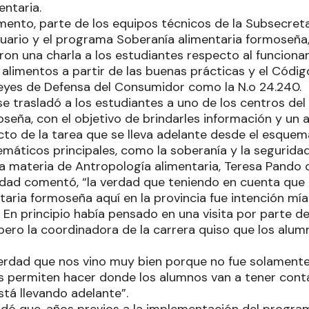
entaria.
ento, parte de los equipos técnicos de la Subsecreta
uario y el programa Soberanía alimentaria formoseñ
on una charla a los estudiantes respecto al funcion
 alimentos a partir de las buenas prácticas y el Códig
 leyes de Defensa del Consumidor como la N.o 24.240.
se trasladó a los estudiantes a uno de los centros d
oseña, con el objetivo de brindarles información y un
to de la tarea que se lleva adelante desde el esquema
emáticos principales, como la soberanía y la seguridad
la materia de Antropología alimentaria, Teresa Pando q
tividad comentó, “la verdad que teniendo en cuenta q
taria formoseña aquí en la provincia fue intención mí
 En principio había pensado en una visita por parte d
 pero la coordinadora de la carrera quiso que los alum
erdad que nos vino muy bien porque no fue solamente 
s permiten hacer donde los alumnos van a tener cont
tá llevando adelante”.