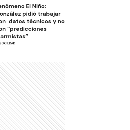
enómeno El Niño:
onzález pidió trabajar
on datos técnicos y no
on “predicciones
larmistas”
SOCIEDAD