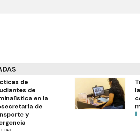
ADAS
cticas de
T
udiantes de
l
minalística en la
c
secretaría de
m
nsporte y
ergencia
CIEDAD