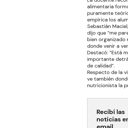
La docente recor
alimentaria form
puramente teórica
empírica los alu
Sebastián Maciel,
dijo que “me par
bien organizado n
donde venir a ver
Destacó: “Está m
importante detrá
de calidad”.
Respecto de la v
ve también donde
nutricionista la 
Recibí las
noticias e
email