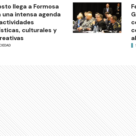
sto llega a Formosa
F
 una intensa agenda
G
actividades
c
ísticas, culturales y
c
reativas
a
CIEDAD