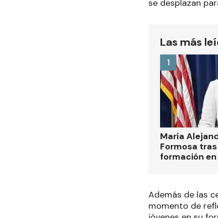
se desplazan para
Las más le
1
María Alejan
Formosa tras 
formación en
Además de las ce
momento de refle
jóvenes en su fo