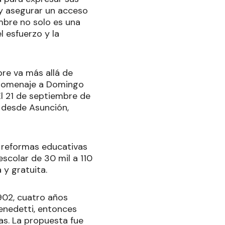
 y asegurar un acceso
embre no solo es una
l esfuerzo y la
bre va más allá de
n homenaje a Domingo
El 21 de septiembre de
s desde Asunción,
s reformas educativas
scolar de 30 mil a 110
 y gratuita.
902, cuatro años
enedetti, entonces
as. La propuesta fue