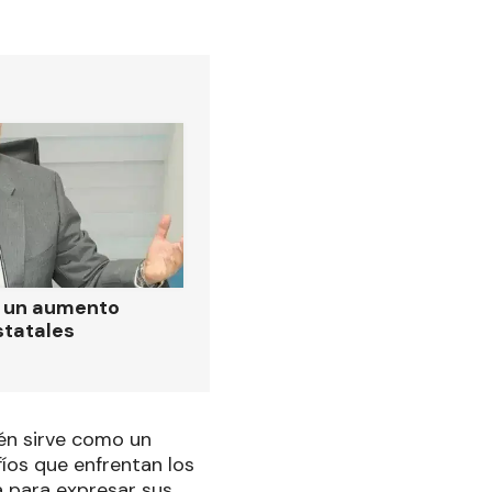
ó un aumento
statales
ién sirve como un
íos que enfrentan los
a para expresar sus