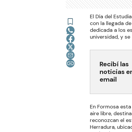
El Día del Estud
con la llegada de
dedicada a los es
universidad, y se
Recibí las
noticias e
email
En Formosa esta 
aire libre, desti
reconozcan el esf
Herradura, ubica