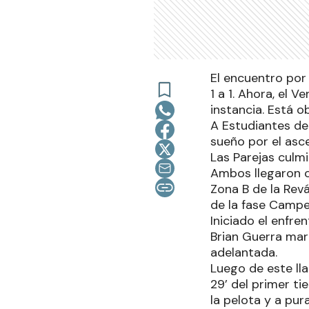
El encuentro por 
1 a 1. Ahora, el 
instancia. Está o
A Estudiantes de 
sueño por el asce
Las Parejas culmin
Ambos llegaron co
Zona B de la Revá
de la fase Camp
Iniciado el enfre
Brian Guerra mar
adelantada.
Luego de este ll
29’ del primer t
la pelota y a pur