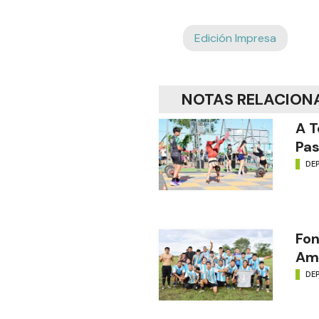
Edición Impresa
NOTAS RELACION
A T
Pas
DE
Fon
Amé
DE