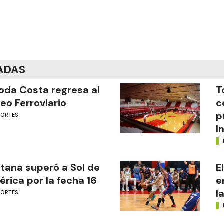
ADAS
oda Costa regresa al
T
eo Ferroviario
c
p
PORTES
I
tana superó a Sol de
E
rica por la fecha 16
e
l
PORTES