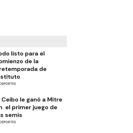
odo listo para el
omienzo de la
retemporada de
nstituto
DEPORTES
l Ceibo le ganó a Mitre
n el primer juego de
as semis
DEPORTES