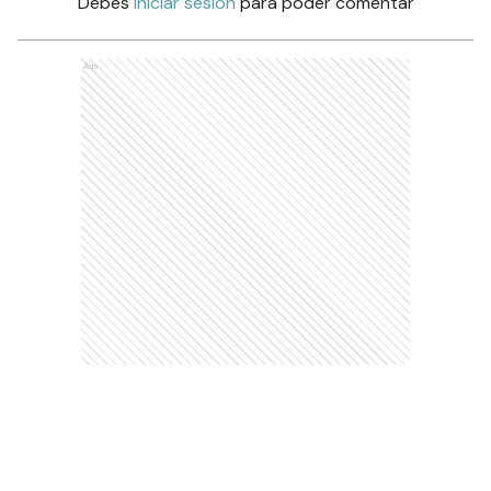
Debés
iniciar sesión
para poder comentar
Ads