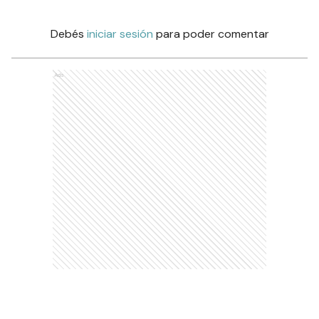
Debés
iniciar sesión
para poder comentar
Ads