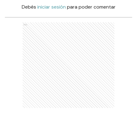
Debés
iniciar sesión
para poder comentar
Ads