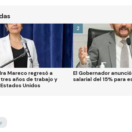
ídas
2
dra Mareco regresó a
El Gobernador anunci
tres años de trabajo y
salarial del 15% para e
 Estados Unidos
y