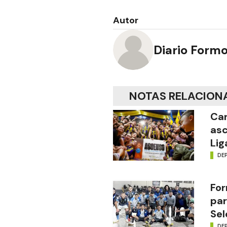
Autor
Diario Form
NOTAS RELACION
Car
asc
Lig
DE
For
par
Sel
DE