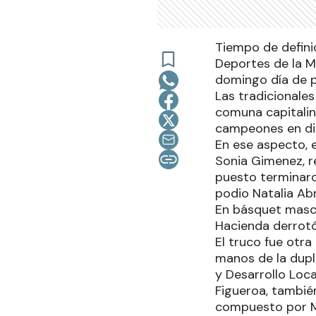
Tiempo de defini
Deportes de la Mu
domingo día de p
Las tradicionale
comuna capitalin
campeones en dist
En ese aspecto, e
Sonia Gimenez, r
puesto terminaro
podio Natalia Abr
En básquet mascul
Hacienda derrotó
El truco fue otra
manos de la dupl
y Desarrollo Loc
Figueroa, también
compuesto por Ma