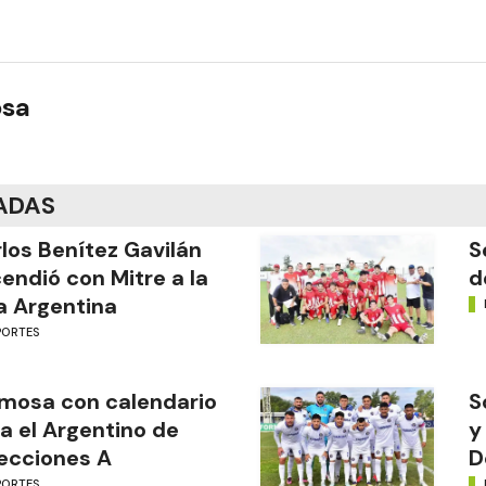
osa
ADAS
los Benítez Gavilán
S
endió con Mitre a la
d
a Argentina
PORTES
mosa con calendario
S
a el Argentino de
y
ecciones A
D
PORTES