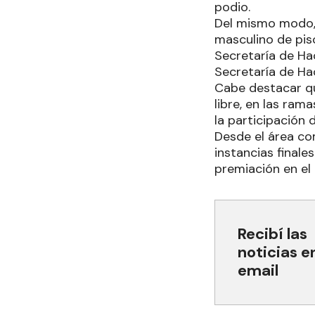
podio.
Del mismo modo, d
masculino de piso
Secretaría de Hac
Secretaría de Hac
Cabe destacar qu
libre, en las ram
la participación
Desde el área co
instancias finale
premiación en el
Recibí las
noticias e
email