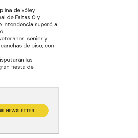
plina de vóley
al de Faltas 0 y
de Intendencia superó a
o.
eteranos, senior y
n canchas de piso, con
isputarán las
gran fiesta de
BIR NEWSLETTER