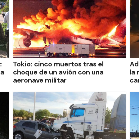
:
Tokio: cinco muertos tras el
Ad
na
choque de un avión con una
la
aeronave militar
ca