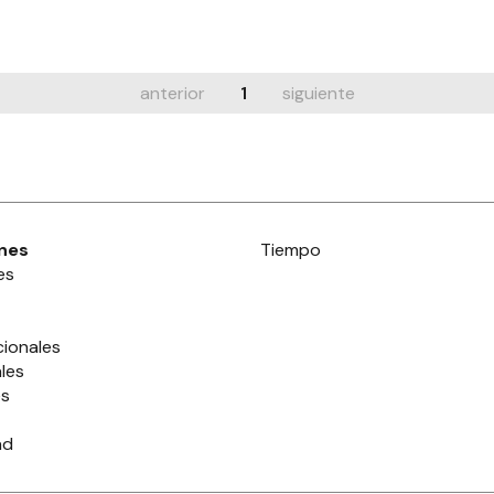
anterior
1
siguiente
nes
Tiempo
es
cionales
les
es
ad