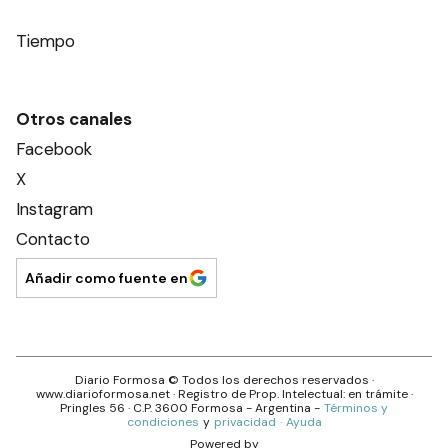
Tiempo
Otros canales
Facebook
X
Instagram
Contacto
Añadir como fuente en
Diario Formosa
© Todos los derechos reservados ·
www.
diarioformosa.net
· Registro de Prop. Intelectual: en trámite ·
Pringles 56
· C.P.
3600
Formosa
- Argentina -
Términos y
condiciones
y
privacidad
·
Ayuda
Powered by