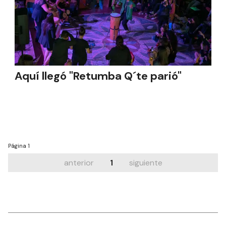
Aquí llegó "Retumba Q´te parió"
Página
1
anterior
1
siguiente