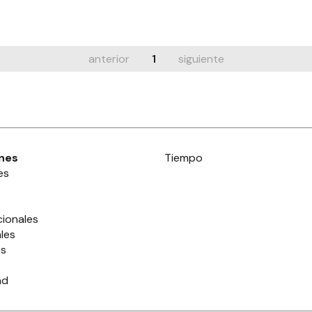
anterior
1
siguiente
nes
Tiempo
es
cionales
les
es
ad