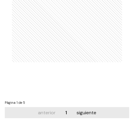
Página
1 de 5
anterior
1
siguiente