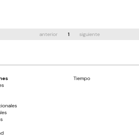
anterior
1
siguiente
nes
Tiempo
es
cionales
les
es
ad