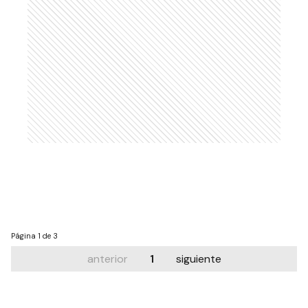
Página
1 de 3
anterior
1
siguiente