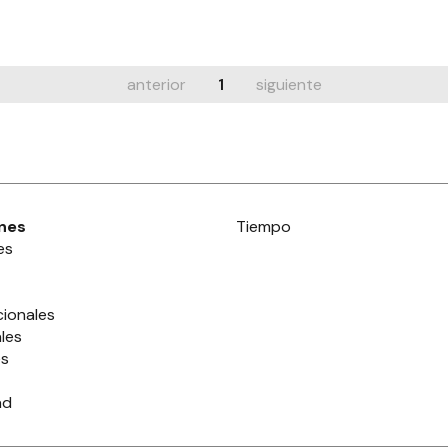
anterior
1
siguiente
nes
Tiempo
es
cionales
les
es
ad