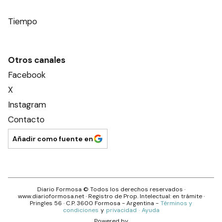
Tiempo
Otros canales
Facebook
X
Instagram
Contacto
Añadir como fuente en
Diario Formosa
© Todos los derechos reservados ·
www.
diarioformosa.net
· Registro de Prop. Intelectual: en trámite ·
Pringles 56
· C.P.
3600
Formosa
- Argentina -
Términos y
condiciones
y
privacidad
·
Ayuda
Powered by