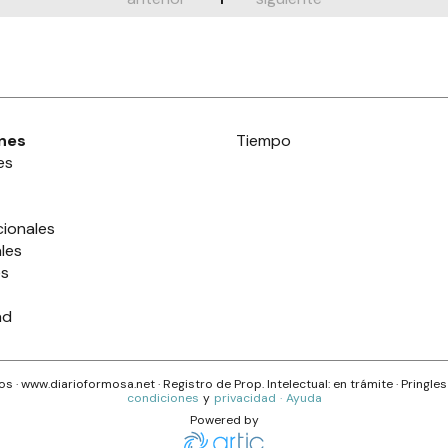
nes
Tiempo
es
cionales
les
es
ad
s · www.
diarioformosa.net
· Registro de Prop. Intelectual: en trámite ·
Pringle
condiciones
y
privacidad
·
Ayuda
Powered by