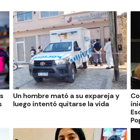
s
Un hombre mató a su expareja y
Co
s
luego intentó quitarse la vida
ini
Es
Po