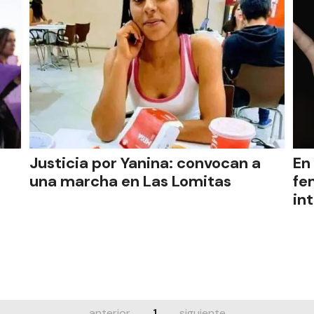
Justicia por Yanina: convocan a
En
una marcha en Las Lomitas
fe
in
anterior
1
siguiente