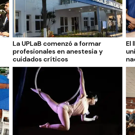
La UPLaB comenzó a formar
El
profesionales en anestesia y
un
cuidados críticos
na