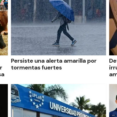
Persiste una alerta amarilla por
De
r
tormentas fuertes
ir
sa
am