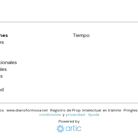
nes
Tiempo
es
cionales
les
es
ad
s · www.
diarioformosa.net
· Registro de Prop. Intelectual: en trámite ·
Pringle
condiciones
y
privacidad
·
Ayuda
Powered by