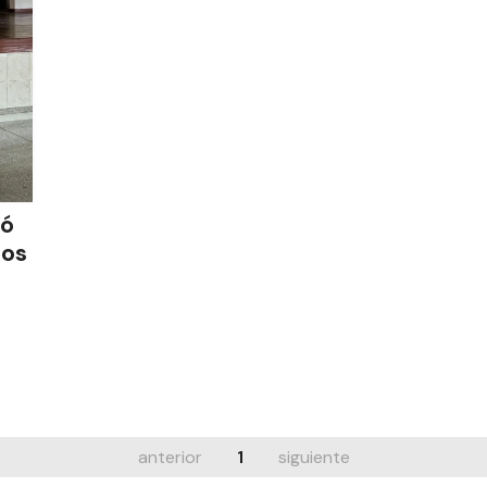
zó
ios
anterior
1
siguiente