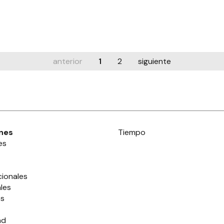
anterior
1
2
siguiente
nes
Tiempo
es
cionales
les
es
ad