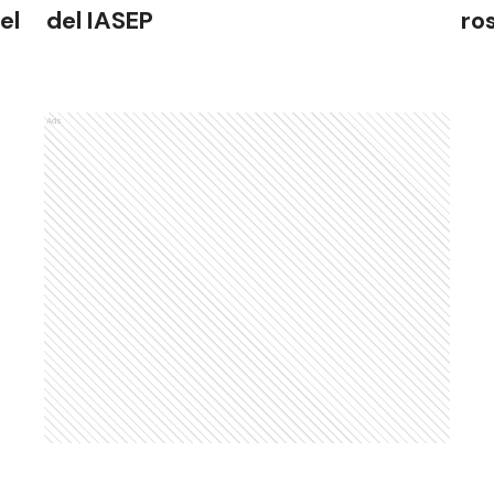
el
del IASEP
ro
Ads