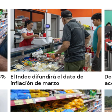
,6%
El Indec difundirá el dato de
De
inflación de marzo
ac