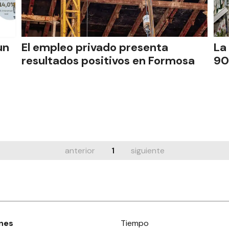
un
El empleo privado presenta
La
resultados positivos en Formosa
90
anterior
1
siguiente
nes
Tiempo