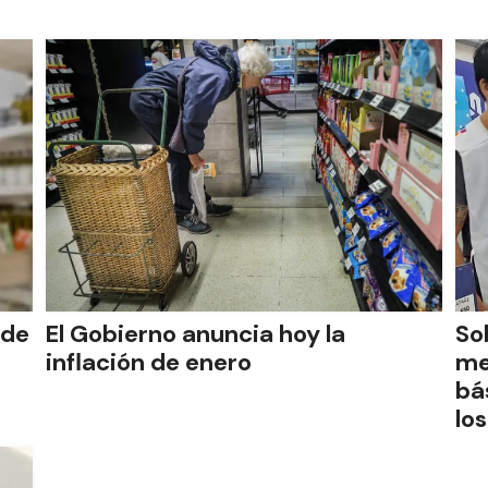
 de
El Gobierno anuncia hoy la
So
inflación de enero
me
bá
lo