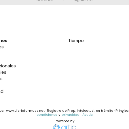
nes
Tiempo
es
cionales
les
es
ad
s · www.
diarioformosa.net
· Registro de Prop. Intelectual: en trámite ·
Pringle
condiciones
y
privacidad
·
Ayuda
Powered by