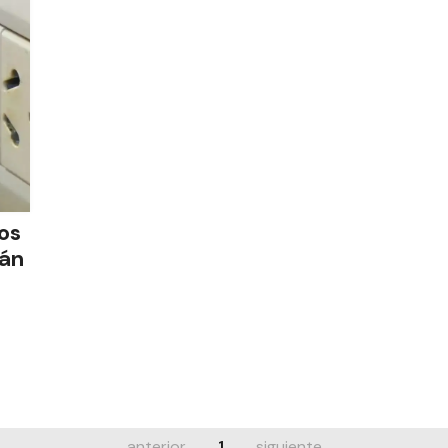
os
rán
anterior
1
siguiente