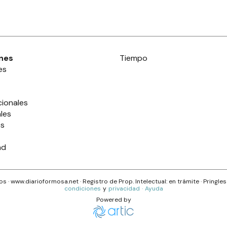
nes
Tiempo
es
cionales
les
es
ad
s · www.
diarioformosa.net
· Registro de Prop. Intelectual: en trámite ·
Pringle
condiciones
y
privacidad
·
Ayuda
Powered by