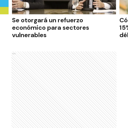
Se otorgará un refuerzo
Có
económico para sectores
15
vulnerables
dé
Ads