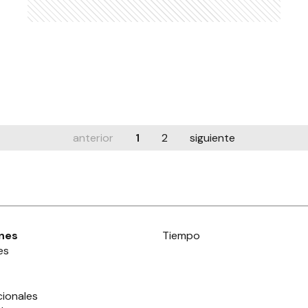
anterior
1
2
siguiente
nes
Tiempo
es
cionales