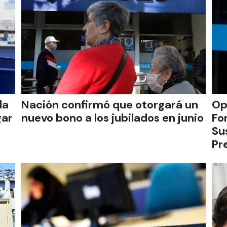
la
Nación confirmó que otorgará un
Op
gar
nuevo bono a los jubilados en junio
Fo
Su
Pr