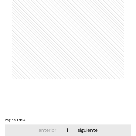
Página
1 de 4
anterior
1
siguiente