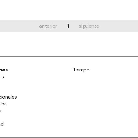
anterior
1
siguiente
nes
Tiempo
es
cionales
les
es
ad