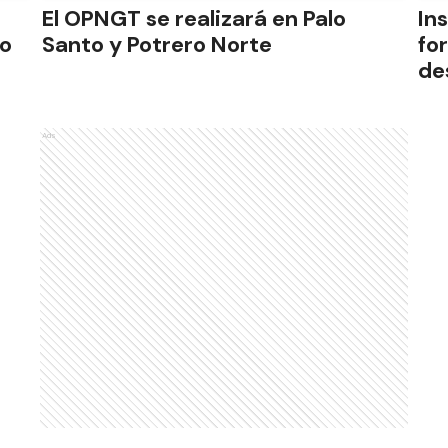
El OPNGT se realizará en Palo
In
lo
Santo y Potrero Norte
fo
de
Ads