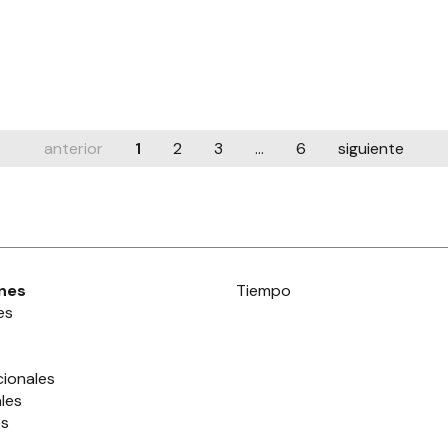
anterior
1
2
3
...
6
siguiente
nes
Tiempo
es
cionales
les
es