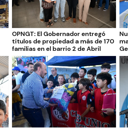
OPNGT: El Gobernador entregó
Nu
títulos de propiedad a más de 170
ma
familias en el barrio 2 de Abril
Ge