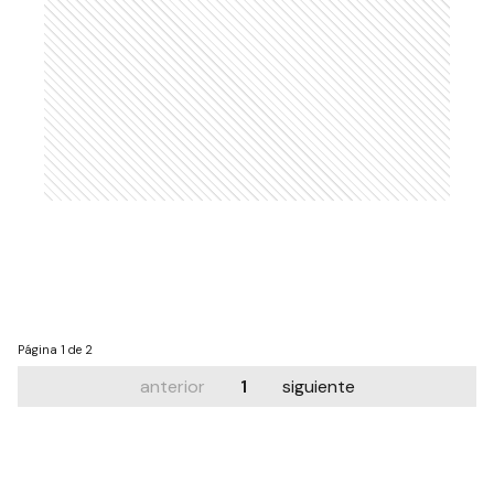
Página
1 de 2
anterior
1
siguiente