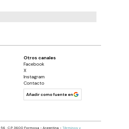
Otros canales
Facebook
X
Instagram
Contacto
Añadir como fuente en
s 56
· C.P.
3600
Formosa
- Argentina -
Términos y