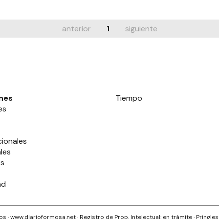
anterior
1
siguiente
nes
Tiempo
es
cionales
les
es
ad
s · www.
diarioformosa.net
· Registro de Prop. Intelectual: en trámite ·
Pringle