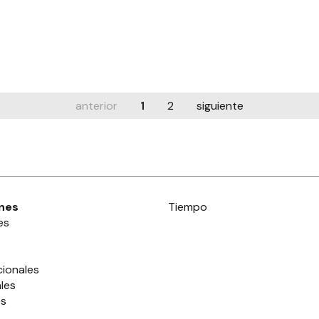
anterior
1
2
siguiente
nes
Tiempo
es
cionales
les
es