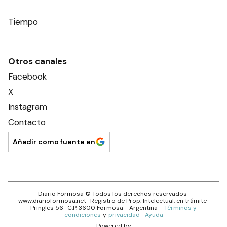
Tiempo
Otros canales
Facebook
X
Instagram
Contacto
Añadir como fuente en
Diario Formosa
© Todos los derechos reservados ·
www.
diarioformosa.net
· Registro de Prop. Intelectual: en trámite ·
Pringles 56
· C.P.
3600
Formosa
- Argentina -
Términos y
condiciones
y
privacidad
·
Ayuda
Powered by