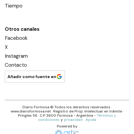
Tiempo
Otros canales
Facebook
X
Instagram
Contacto
Añadir como fuente en
Diario Formosa
© Todos los derechos reservados ·
www.
diarioformosa.net
· Registro de Prop. Intelectual: en trámite ·
Pringles 56
· C.P.
3600
Formosa
- Argentina -
Términos y
condiciones
y
privacidad
·
Ayuda
Powered by