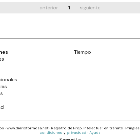
anterior
1
siguiente
nes
Tiempo
es
cionales
les
es
ad
s · www.
diarioformosa.net
· Registro de Prop. Intelectual: en trámite ·
Pringle
condiciones
y
privacidad
·
Ayuda
Powered by