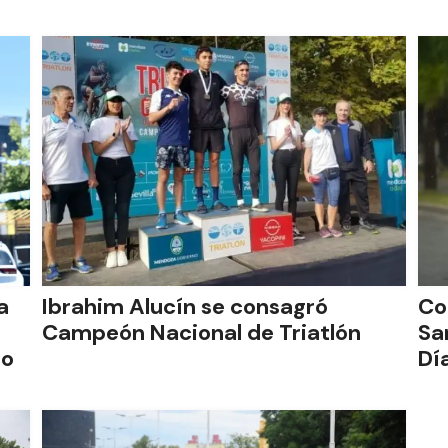
a
Ibrahim Alucín se consagró
Co
Campeón Nacional de Triatlón
Sa
to
Dí